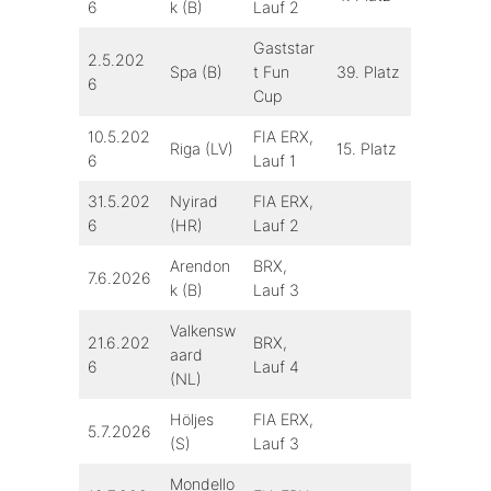
6
k (B)
Lauf 2
Gaststar
2.5.202
Spa (B)
t Fun
39. Platz
6
Cup
10.5.202
FIA ERX,
Riga (LV)
15. Platz
6
Lauf 1
31.5.202
Nyirad
FIA ERX,
6
(HR)
Lauf 2
Arendon
BRX,
7.6.2026
k (B)
Lauf 3
Valkensw
21.6.202
BRX,
aard
6
Lauf 4
(NL)
Höljes
FIA ERX,
5.7.2026
(S)
Lauf 3
Mondello