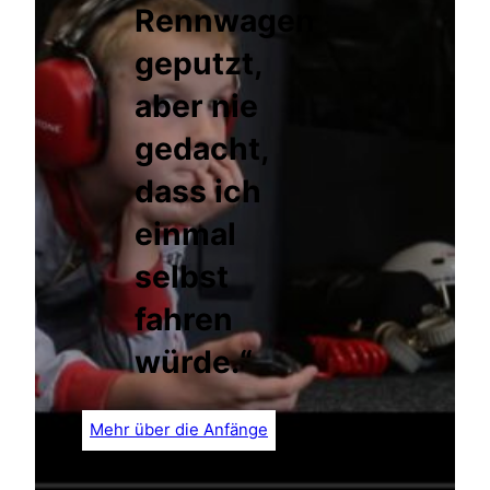
Rennwagen
geputzt,
aber nie
gedacht,
dass ich
einmal
selbst
fahren
würde.“
Mehr über die Anfänge